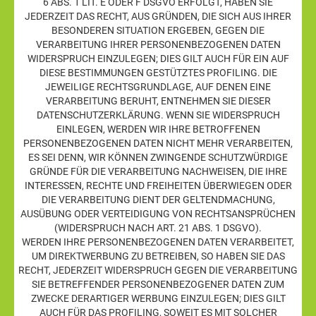
6 ABS. 1 LIT. E ODER F DSGVO ERFOLGT, HABEN SIE
JEDERZEIT DAS RECHT, AUS GRÜNDEN, DIE SICH AUS IHRER
BESONDEREN SITUATION ERGEBEN, GEGEN DIE
VERARBEITUNG IHRER PERSONENBEZOGENEN DATEN
WIDERSPRUCH EINZULEGEN; DIES GILT AUCH FÜR EIN AUF
DIESE BESTIMMUNGEN GESTÜTZTES PROFILING. DIE
JEWEILIGE RECHTSGRUNDLAGE, AUF DENEN EINE
VERARBEITUNG BERUHT, ENTNEHMEN SIE DIESER
DATENSCHUTZERKLÄRUNG. WENN SIE WIDERSPRUCH
EINLEGEN, WERDEN WIR IHRE BETROFFENEN
PERSONENBEZOGENEN DATEN NICHT MEHR VERARBEITEN,
ES SEI DENN, WIR KÖNNEN ZWINGENDE SCHUTZWÜRDIGE
GRÜNDE FÜR DIE VERARBEITUNG NACHWEISEN, DIE IHRE
INTERESSEN, RECHTE UND FREIHEITEN ÜBERWIEGEN ODER
DIE VERARBEITUNG DIENT DER GELTENDMACHUNG,
AUSÜBUNG ODER VERTEIDIGUNG VON RECHTSANSPRÜCHEN
(WIDERSPRUCH NACH ART. 21 ABS. 1 DSGVO).
WERDEN IHRE PERSONENBEZOGENEN DATEN VERARBEITET,
UM DIREKTWERBUNG ZU BETREIBEN, SO HABEN SIE DAS
RECHT, JEDERZEIT WIDERSPRUCH GEGEN DIE VERARBEITUNG
SIE BETREFFENDER PERSONENBEZOGENER DATEN ZUM
ZWECKE DERARTIGER WERBUNG EINZULEGEN; DIES GILT
AUCH FÜR DAS PROFILING, SOWEIT ES MIT SOLCHER